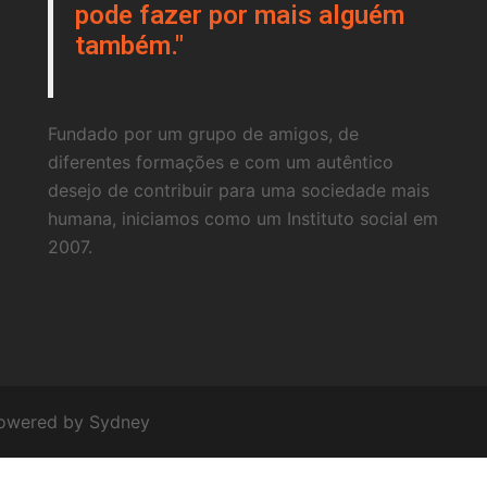
pode fazer por mais alguém
também."
Fundado por um grupo de amigos, de
diferentes formações e com um autêntico
desejo de contribuir para uma sociedade mais
humana, iniciamos como um Instituto social em
2007.
powered by
Sydney