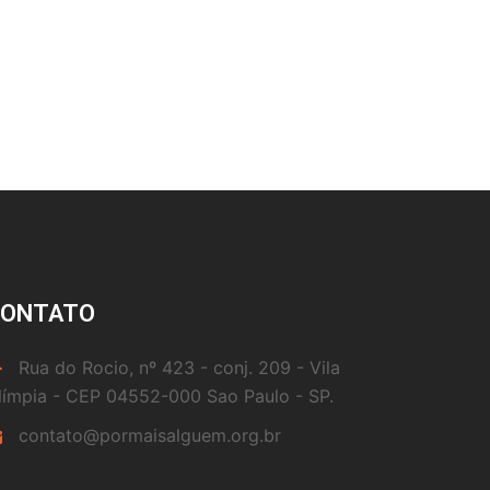
CONTATO
Rua do Rocio, nº 423 - conj. 209 - Vila
límpia - CEP 04552-000 Sao Paulo - SP.
contato@pormaisalguem.org.br