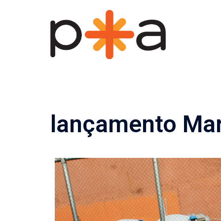
Pular
para
o
conteúdo
lançamento Ma