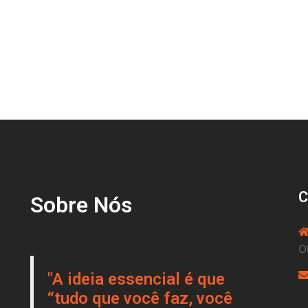
Sobre Nós
O
"A ideia essencial é que
“tudo que você faz, você