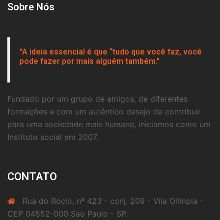
Sobre Nós
"A ideia essencial é que “tudo que você faz, você
pode fazer por mais alguém também."
Fundado por um grupo de amigos, de diferentes
formações e com um autêntico desejo de contribuir
para uma sociedade mais humana, iniciamos como um
Instituto social em 2007.
CONTATO
Rua do Rocio, nº 423 - conj. 209 - Vila Olímpia -
CEP 04552-000 Sao Paulo - SP.