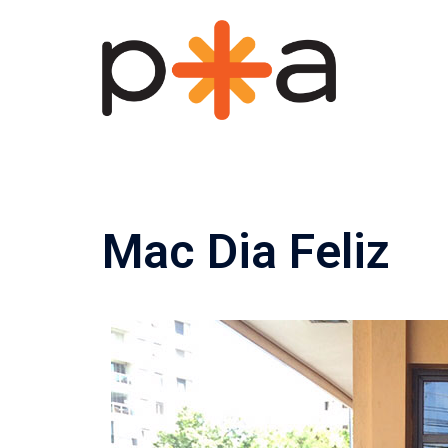
Pular
para
o
conteúdo
Mac Dia Feliz