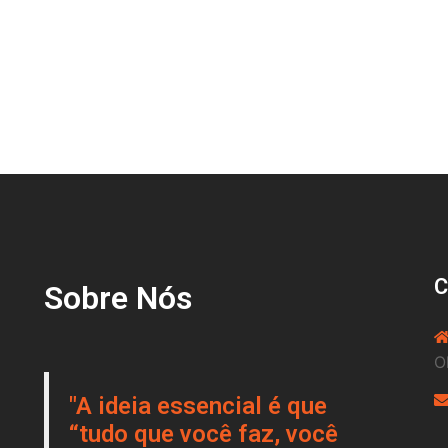
Sobre Nós
O
"A ideia essencial é que
“tudo que você faz, você