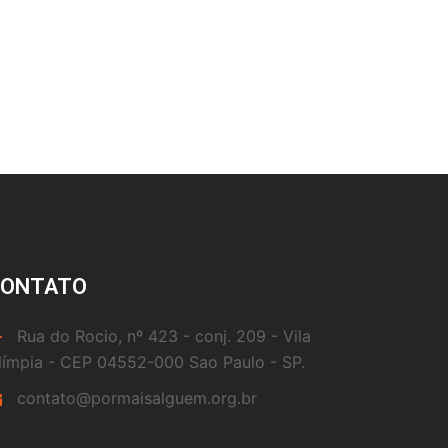
CONTATO
Rua do Rocio, nº 423 - conj. 209 - Vila
límpia - CEP 04552-000 Sao Paulo - SP.
contato@pormaisalguem.org.br