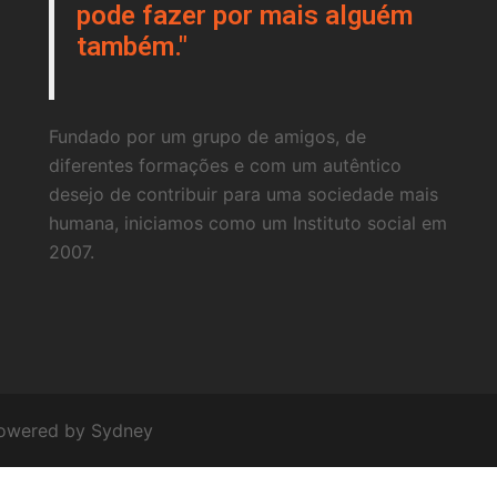
pode fazer por mais alguém
também."
Fundado por um grupo de amigos, de
diferentes formações e com um autêntico
desejo de contribuir para uma sociedade mais
humana, iniciamos como um Instituto social em
2007.
powered by
Sydney