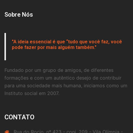
Sobre Nós
"A ideia essencial é que “tudo que você faz, você
pode fazer por mais alguém também."
Fundado por um grupo de amigos, de diferentes
formações e com um autêntico desejo de contribuir
para uma sociedade mais humana, iniciamos como um
Instituto social em 2007.
CONTATO
Rua do Rocio, nº 423 - conj. 209 - Vila Olímpia -