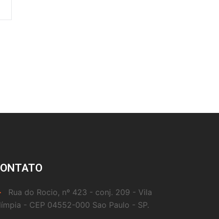
CONTATO
Rua do Rocio, nº 423 - conj. 209 - Vila
límpia - CEP 04552-000 Sao Paulo - SP.