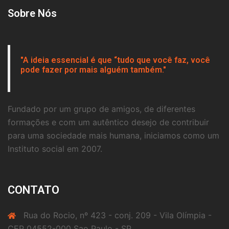
Sobre Nós
"A ideia essencial é que “tudo que você faz, você
pode fazer por mais alguém também."
Fundado por um grupo de amigos, de diferentes
formações e com um autêntico desejo de contribuir
para uma sociedade mais humana, iniciamos como um
Instituto social em 2007.
CONTATO
Rua do Rocio, nº 423 - conj. 209 - Vila Olímpia -
CEP 04552-000 Sao Paulo - SP.