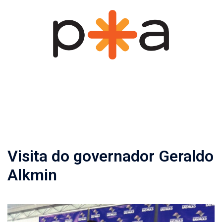
Pular
para
o
conteúdo
Visita do governador Geraldo
Alkmin