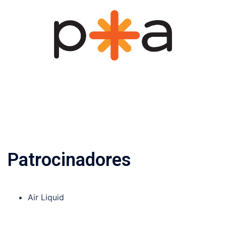
Pular
para
o
conteúdo
Patrocinadores
Air Liquid