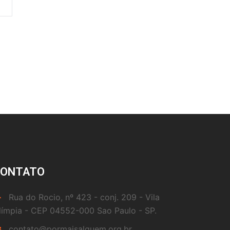
CONTATO
Rua do Rocio, nº 423 - conj. 209 - Vila
límpia - CEP 04552-000 Sao Paulo - SP.
contato@pormaisalguem.org.br