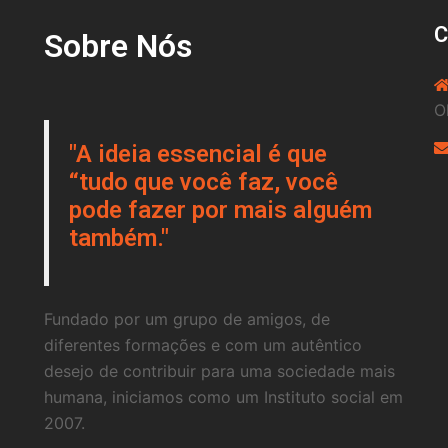
Sobre Nós
O
"A ideia essencial é que
“tudo que você faz, você
pode fazer por mais alguém
também."
Fundado por um grupo de amigos, de
diferentes formações e com um autêntico
desejo de contribuir para uma sociedade mais
humana, iniciamos como um Instituto social em
2007.