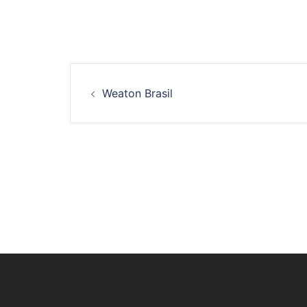
Navegação
Weaton Brasil
de
posts