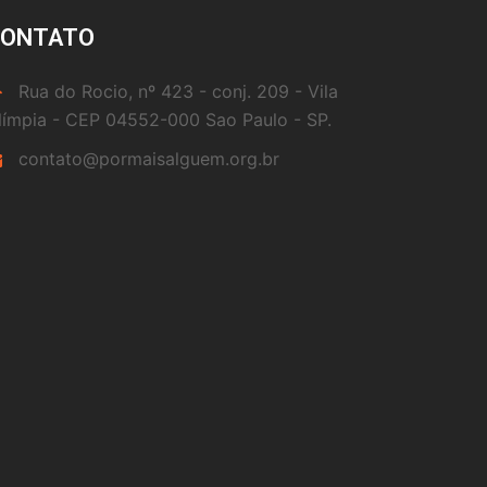
CONTATO
Rua do Rocio, nº 423 - conj. 209 - Vila
límpia - CEP 04552-000 Sao Paulo - SP.
contato@pormaisalguem.org.br