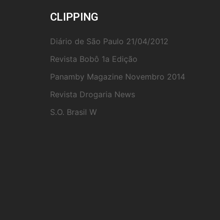
CLIPPING
Diário de São Paulo 21/04/2012
Revista Bobô 1a Edição
Panamby Magazine Novembro 2014
Revista Drogaria News
S.O. Brasil W